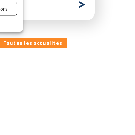
ions
rs activé
Toutes les actualités
rs activé