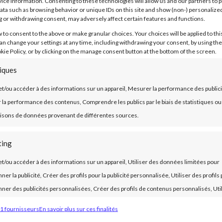
ice information. Consenting to these technologies will allow us and our partners to 
cknet détermine les niveaux de stock idéaux en
ata such as browsing behavior or unique IDs on this site and show (non-) personalize
 de stockage, les taux de rotation des stocks et les
 or withdrawing consent, may adversely affect certain features and functions.
giciel ajuste automatiquement les quantités de
w to consent to the above or make granular choices. Your choices will be applied to this
ement aux prévisions de demande et aux changements
can change your settings at any time, including withdrawing your consent, by using the
kie Policy, or by clicking on the manage consent button at the bottom of the screen.
s avancés de Stocknet identifient rapidement toute
tiques
 les erreurs de saisie, les disparités dues au vol, ou les
et/ou accéder à des informations sur un appareil, Mesurer la performance des publici
rvention rapide pour garantir l’intégrité des stocks.
la performance des contenus, Comprendre les publics par le biais de statistiques ou
 solution utilise des modèles prédictifs pour estimer avec
sons de données provenant de différentes sources.
 compte des données de la chaîne d’approvisionnement.
des opérations.
ting
et/ou accéder à des informations sur un appareil, Utiliser des données limitées pour
ner la publicité, Créer des profils pour la publicité personnalisée, Utiliser des profils
nner des publicités personnalisées, Créer des profils de contenus personnalisés, Uti
ils pour sélectionner des contenus personnalisés, Développer et améliorer les servi
1 fournisseurs
En savoir plus sur ces finalités
 des données limitées pour sélectionner le contenu.