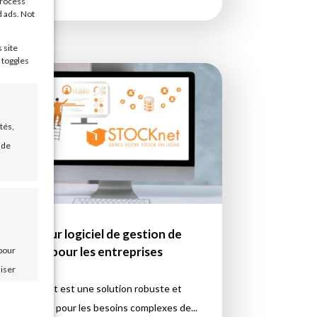
process
d ads. Not
 site
 toggles
tés,
 de
Meilleur logiciel de gestion de
 pour
stock pour les entreprises
liser
ces,
Stocknet est une solution robuste et
intuitive pour les besoins complexes de...