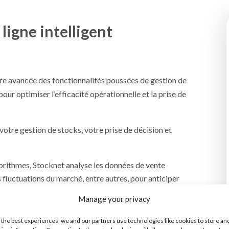
 ligne intelligent
re avancée des fonctionnalités poussées de gestion de
our optimiser l’efficacité opérationnelle et la prise de
otre gestion de stocks, votre prise de décision et
gorithmes, Stocknet analyse les données de vente
s fluctuations du marché, entre autres, pour anticiper
future. Cette fonctionnalité permet aux entreprises
Manage your privacy
roactive, réduisant ainsi le risque de ruptures de stock
 the best experiences, we and our partners use technologies like cookies to store an