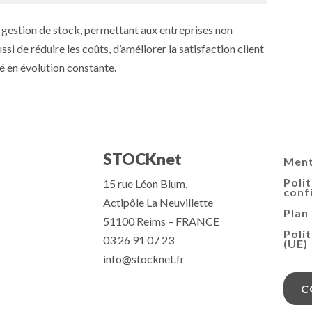
gestion de stock, permettant aux entreprises non
si de réduire les coûts, d’améliorer la satisfaction client
é en évolution constante.
STOCKnet
Ment
Poli
15 rue Léon Blum,
conf
Actipôle La Neuvillette
Plan 
51100 Reims – FRANCE
Poli
03 26 91 07 23
(UE)
info@stocknet.fr
C