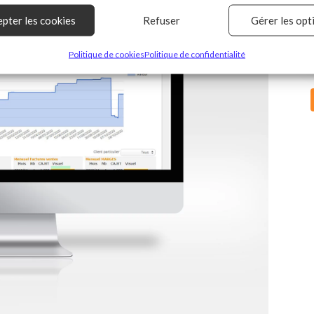
pter les cookies
Refuser
Gérer les opt
es
Toujou
Politique de cookies
Politique de confidentialité
n correspondance et combiner des données à partir d’autres sources de
 Relier différents appareils, Identifier les appareils en fonction des
tions transmises automatiquement.
r des données de géolocalisation précises.
 la sécurité, prévenir et détecter la fraude et réparer les
, Fournir et présenter des publicités et du contenu,
Toujou
strer et communiquer les choix en matière de confidentialité.