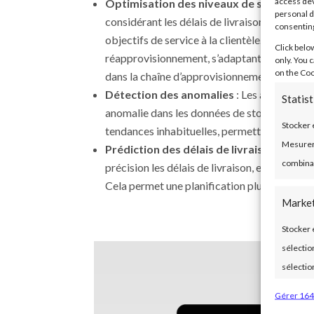
access dev
Optimisation des niveaux de stock
: Sto
personal d
considérant les délais de livraison, les coûts
consenting
objectifs de service à la clientèle. Notre lo
Click belo
réapprovisionnement, s’adaptant dynamiqu
only. You 
on the Coo
dans la chaîne d’approvisionnement.
Détection des anomalies
: Les algorithme
Statis
anomalie dans les données de stock, telles que
Stocker 
tendances inhabituelles, permettant une inte
Mesurer 
Prédiction des délais de livraison
: Notre
combinai
précision les délais de livraison, en tenant
Cela permet une planification plus efficace 
Marke
Stocker 
sélection
sélectio
des prof
Gérer 164
Utiliser