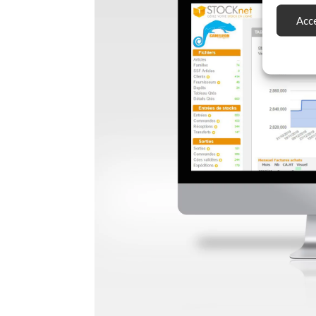
Acce
Featur
Mettre e
données,
informa
Utilise
Assurer
erreurs
Enregi