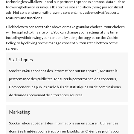
stocks, stocks moyens, formule de
technologies will allow us and our partners to process personal data such as
browsing behavior or unique IDs on this site and show (non-) personalized
Wilson
ads. Not consenting or withdrawing consent, may adversely affect certain
Articles consommables, de
features and functions.
prestation, inactifs…
Click below to consent to the above or make granular choices. Your choices
Demandes d’achat avec reprise en
will be applied to this site only. You can change your settings at any time,
including withdrawing your consent, by using the toggles on the Cookie
commande fournisseur
Policy, or by clicking on the manage consent button at the bottom of the
Paramétrage d’alertes sur des
screen.
ruptures de stocks, ou des valeurs
Statistiques
du stock magasin, stock virtuel,
Stocker et/ou accéder à des informations sur un appareil, Mesurer la
seuil de sécurité…
Amélioration de la traçabilité
performance des publicités, Mesurer la performance des contenus,
Garantie du fonctionnement en
Comprendre les publics par le biais de statistiques ou de combinaisons
FIFO
de données provenant de différentes sources.
Marketing
Stocker et/ou accéder à des informations sur un appareil, Utiliser des
données limitées pour sélectionner la publicité, Créer des profils pour