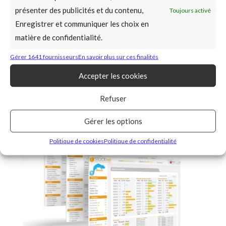
présenter des publicités et du contenu,
Toujours activé
Demandes transferts
Demandes prêts clients
Enregistrer et communiquer les choix en
Transferts entre dépôts
Prêts clients
matière de confidentialité.
Modèles de documents
…
Devis clients
Gérer 1641 fournisseurs
En savoir plus sur ces finalités
Accepter les cookies
Refuser
Gérer les options
Politique de cookies
Politique de confidentialité