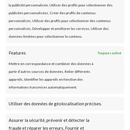
la publicité personnalisée, Utiliser des profils pour sélectionner des
publicités personnalisées, Créer des profils de contenus
personnalisés, Utiliser des profils pour sélectionner des contenus
Types de documents
personnalisés, Développer et améliorer les services, Utiliser des
disponibles dans
données limitées pour sélectionner le contenu.
notre solution en
ligne
Features
Toujours activé
Mettre en correspondance et combiner des données à
Devis de fabrication
Pré-commandes clients
partir d’autres sources de données, Relier différents
Ordres de fabrication
Pré-commandes clients g
appareils, Identifier les appareils en fonction des
Bons de fabrication
Commandes clients
informations transmises automatiquement.
Entrées
Commandes groupées
Retours clients
Bons de Préparations
Utiliser des données de géolocalisation précises.
Devis fournisseurs
Bon d’Expéditions clients
Commandes fournisseurs
Réceptions clients
Assurer la sécurité, prévenir et détecter la
Réceptions fournisseurs
Factures clients
fraude et réparer les erreurs, Fournir et
Factures fournisseurs
Bons de sorties de stocks