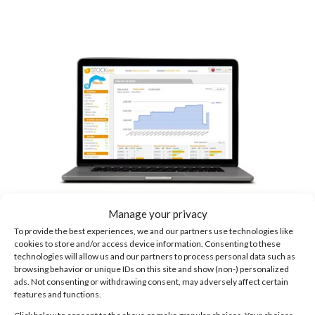
Manage your privacy
To provide the best experiences, we and our partners use technologies like
Creasoft51 édite et diffuse Stocknet, logiciel de
cookies to store and/or access device information. Consenting to these
gestion de stocks et de logistique en ligne. Il
technologies will allow us and our partners to process personal data such as
browsing behavior or unique IDs on this site and show (non-) personalized
possède des milliers de fonctionnalités
ads. Not consenting or withdrawing consent, may adversely affect certain
paramétrables.
features and functions.
Click below to consent to the above or make granular choices. Your choices