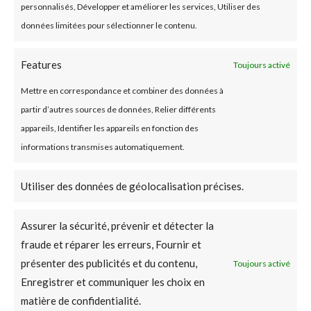
personnalisés, Développer et améliorer les services, Utiliser des
données limitées pour sélectionner le contenu.
JE VEUX UNE
Features
Toujours activé
ÉTUDE GRATUITE
Mettre en correspondance et combiner des données à
partir d’autres sources de données, Relier différents
appareils, Identifier les appareils en fonction des
Contactez-nous via
informations transmises automatiquement.
ce formulaire
Utiliser des données de géolocalisation précises.
Assurer la sécurité, prévenir et détecter la
fraude et réparer les erreurs, Fournir et
Pour toute information :
présenter des publicités et du contenu,
Toujours activé
03 26 91 07 23
Enregistrer et communiquer les choix en
matière de confidentialité.