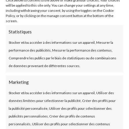
Elle diffuse également Prospect.net, logiciel de
will be applied to this site only. You can change your settings at any time,
including withdrawing your consent, by using the toggles on the Cookie
prospection en ligne (CRM) ainsi que
Policy, or by clicking on the manage consent button at the bottom of the
Comptanet, une saisie comptable en ligne
screen.
(achats/ventes).
Statistiques
Editeur de logiciels, Creasoft51 fonde ses
Stocker et/ou accéder à des informations sur un appareil, Mesurer la
compétences sur son
équipe de développement
performance des publicités, Mesurer la performance des contenus,
constituée d’ingénieurs et techniciens
,
Comprendre les publics par le biais de statistiques ou de combinaisons
spécialistes en informatique et en gestion.
de données provenant de différentes sources.
Notre équipe est donc capable d’accompagner au
Marketing
mieux ses clients dans leurs évolutions et répondre à
leurs besoins spécifiques.
Stocker et/ou accéder à des informations sur un appareil, Utiliser des
données limitées pour sélectionner la publicité, Créer des profils pour
la publicité personnalisée, Utiliser des profils pour sélectionner des
publicités personnalisées, Créer des profils de contenus
personnalisés, Utiliser des profils pour sélectionner des contenus