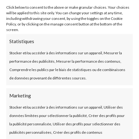
Un outil de gestion de stocks
Click below to consent to the above or make granular choices. Your choices
en évolution permanente
will be applied to this site only. You can change your settings at any time,
including withdrawing your consent, by using the toggles on the Cookie
Cette fonctionnalité, bien que relativement jeune
Policy, or by clicking on the manage consent button at the bottom of the
screen.
dans l’évolution de Stocknet, a déjà conquis le cœur
des professionnels de la gestion des stocks. Son
Statistiques
caractère hautement paramétrable en fait un outil de
Stocker et/ou accéder à des informations sur un appareil, Mesurer la
reporting inestimable
, permettant aux entreprises
performance des publicités, Mesurer la performance des contenus,
de prendre des
décisions éclairées basées sur des
Comprendre les publics par le biais de statistiques ou de combinaisons
analyses précises et pertinentes.
de données provenant de différentes sources.
En résumé, le Tableau dynamique des
Marketing
consommations est bien plus qu’un simple ajout à
Stocknet. Il incarne l’engagement continu de la
Stocker et/ou accéder à des informations sur un appareil, Utiliser des
plateforme à offrir des solutions de gestion des
données limitées pour sélectionner la publicité, Créer des profils pour
stocks à la pointe de la technologie, tout en mettant
la publicité personnalisée, Utiliser des profils pour sélectionner des
le pouvoir entre les mains de ceux qui en ont le plus
publicités personnalisées, Créer des profils de contenus
besoin : les utilisateurs.