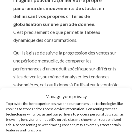
Imaginez pouvoir façonner votre propre
panorama des mouvements de stocks, en
définissant vos propres critères de
globalisation sur une période donnée.
C’est précisément ce que permet le Tableau
dynamique des consommations.
Qu’il s’agisse de suivre la progression des ventes sur
une période mensuelle, de comparer les
performances d’un produit spécifique sur différents
sites de vente, ou même d’analyser les tendances
saisonnières, cet outil donne à l’utilisateur le contrôle
total sur la manière dont les données sont présentées
Manage your privacy
et interprétées. Il ne se contente pas de fournir des
To provide the best experiences, we and our partners use technologies like
informations statiques, mais s’adapte à vos besoins
cookies to store and/or access device information. Consenting to these
technologies will allow us and our partners to process personal data such as
changeants, faisant de chaque consultation une
browsing behavior or unique IDs on this site and show (non-) personalized
expérience
personnalisée
.
ads. Not consenting or withdrawing consent, may adversely affect certain
features and functions.